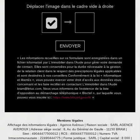
Déplacer l'image dans le cadre vide à droite
ENVOYER
« Les informations recueillies sur ce formulaire sont enregistrées dans un
fichier informatisé par L'immobilier dans l'Aude pour gérer votre demande
de contact. Elles sont conservées pour la durée nécessaire à la gestion
de la relation client dans le respect des prescriptions légales applicables
et sont destinées à nos conseillers Conformément à la loi « informatique
et libertés », vous pouvez exercer votre droit d'accès aux données vous
concernant et les faire rectifier en contactant L'immobilier dans l'Aude
bram@letuc.com. Nous vous informons de l'existence de la liste
d'opposition au démarchage téléphonique « Bloctel », sur laquelle vous
pouvez vous inscrire ici :
https://www.bloctel.gouv.fr/
»
Mentions légales
Affichage des informations légales : Agence Avéroux | Raison sociale : SARL AGENCE
AVEROUX | Adresse siège social : 8, Av. du Général de Gaulle - 11150 BRAM |
Siret : 49044477500012 | RCS : 49044477500012 | Numero TVA
Intracommunautaire : 22490444775 | Forme juridique : SARL | Capital social : 8 000 |