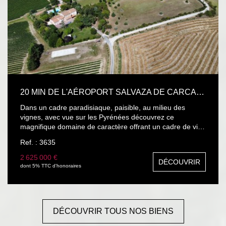
20 MIN DE L'AÉROPORT SALVAZA DE CARCASSONNE ET 55 MIN DE TOU
Dans un cadre paradisiaque, paisible, au milieu des
vignes, avec vue sur les Pyrénées découvrez ce
magnifique domaine de caractère offrant un cadre de vie
unique mêlant confort, élégance et espace. La maison
Ref. : 3635
principale, d'une superficie généreuse de 345 m2, séduit
par son authenticité et ses prestations haut de gamme.
2 625 000 €
DÉCOUVRIR
Matériaux nobles, beaux volumes, et luminosité naturelle
dont 5% TTC d'honoraires
en font une une demeure de prestige. Le domaine
s'étend sur un terrain arboré et soigneusement entretenu,
agrémenté de nombreuses dépendances : Une salle de
sport entièrement équipée, Plusieurs garages et espaces
DÉCOUVRIR TOUS NOS BIENS
de stockage, Des écuries pouvant accueillir vos chevaux
ou être réaménagée selon vos besoins, Une piscine