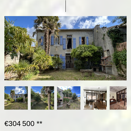
€304 500
**