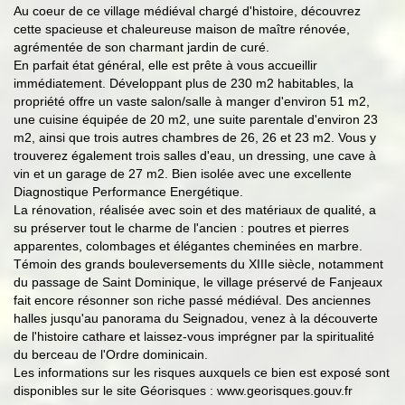
Au coeur de ce village médiéval chargé d'histoire, découvrez
cette spacieuse et chaleureuse maison de maître rénovée,
agrémentée de son charmant jardin de curé.
En parfait état général, elle est prête à vous accueillir
immédiatement. Développant plus de 230 m2 habitables, la
propriété offre un vaste salon/salle à manger d'environ 51 m2,
une cuisine équipée de 20 m2, une suite parentale d'environ 23
m2, ainsi que trois autres chambres de 26, 26 et 23 m2. Vous y
trouverez également trois salles d'eau, un dressing, une cave à
vin et un garage de 27 m2. Bien isolée avec une excellente
Diagnostique Performance Energétique.
La rénovation, réalisée avec soin et des matériaux de qualité, a
su préserver tout le charme de l'ancien : poutres et pierres
apparentes, colombages et élégantes cheminées en marbre.
Témoin des grands bouleversements du XIIIe siècle, notamment
du passage de Saint Dominique, le village préservé de Fanjeaux
fait encore résonner son riche passé médiéval. Des anciennes
halles jusqu'au panorama du Seignadou, venez à la découverte
de l'histoire cathare et laissez-vous imprégner par la spiritualité
du berceau de l'Ordre dominicain.
Les informations sur les risques auxquels ce bien est exposé sont
disponibles sur le site Géorisques : www.georisques.gouv.fr