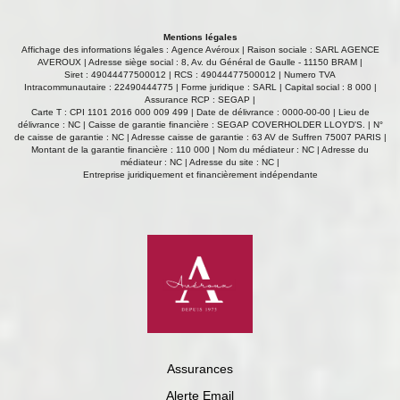
chauffée, parfaite pour profiter de moments de détente en
toute saison. Un véritable havre de paix, alliant charme de
Mentions légales
l'ancien avec ses pierres apparentes et équipements
Affichage des informations légales : Agence Avéroux | Raison sociale : SARL AGENCE
modernes avec sa pièce à vivre de + de 100 m2, à
AVEROUX | Adresse siège social : 8, Av. du Général de Gaulle - 11150 BRAM |
Siret : 49044477500012 | RCS : 49044477500012 | Numero TVA
seulement quelques minutes de toutes commodités.
Intracommunautaire : 22490444775 | Forme juridique : SARL | Capital social : 8 000 |
Localisation idéale, calme absolu, potentiel exceptionnel
Assurance RCP : SEGAP |
pour résidence principale, secondaire ou projet
Carte T : CPI 1101 2016 000 009 499 | Date de délivrance : 0000-00-00 | Lieu de
délivrance : NC | Caisse de garantie financière : SEGAP COVERHOLDER LLOYD'S. | N°
touristique. Contactez-nous dès aujourd'hui pour
de caisse de garantie : NC | Adresse caisse de garantie : 63 AV de Suffren 75007 PARIS |
organiser une visite privée et laissez-vous séduire par ce
Montant de la garantie financière : 110 000 | Nom du médiateur : NC | Adresse du
domaine d'exception. Les informations sur les risques
médiateur : NC | Adresse du site : NC |
Entreprise juridiquement et financièrement indépendante
auxquels ce bien est exposé sont disponibles sur le site
Géorisques : www.georisques.gouv.fr
Assurances
Alerte Email