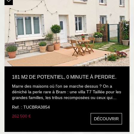
181 M2 DE POTENTIEL, 0 MINUTE À PERDRE.
Marre des maisons où l'on se marche dessus ? On a
déniché la perle rare à Bram : une villa T7 Taillée pour les
grandes familles, les tribus recomposées ou ceux qui
veulent juste de l'espace (beaucoup d'espace). Le pitch
Ref. : TUCBRA3854
en 4 points : 6 chambres (dont une suite de plain-pied au
RDC) : chacun son territoire, fini les disputes le matin
262 500 €
DÉCOUVRIR
Triple sanitaires & rangements partout : le confort ultime à
l'étage comme en bas. Énergie au top : Pompe à chaleur
(2021), toiture en état (2022), isolation extérieure et