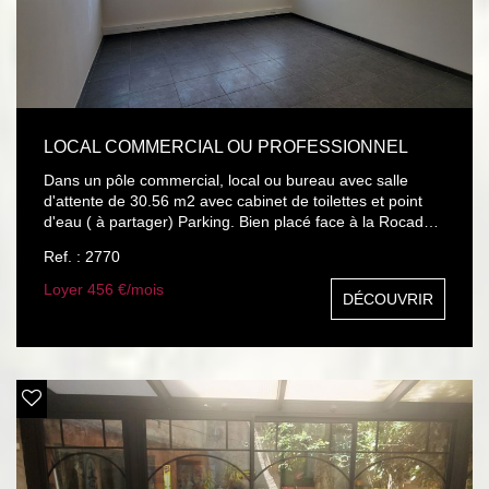
LOCAL COMMERCIAL OU PROFESSIONNEL
Dans un pôle commercial, local ou bureau avec salle
d'attente de 30.56 m2 avec cabinet de toilettes et point
d'eau ( à partager) Parking. Bien placé face à la Rocade.
Possibilité de prendre la cellule entière soit 61.12 m2 pour
Ref. : 2770
un loyer de 912 EUR TTC, charges comprises
Loyer 456 €/mois
DÉCOUVRIR