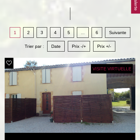
1
2
3
4
5
...
6
Suivante
Trier par :
Date
Prix -/+
Prix +/-
VISITE VIRTUELLE