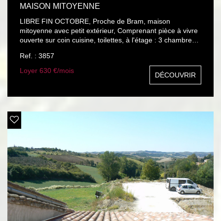
MAISON MITOYENNE
LIBRE FIN OCTOBRE, Proche de Bram, maison
mitoyenne avec petit extérieur, Comprenant pièce à vivre
ouverte sur coin cuisine, toilettes, à l'étage : 3 chambres,
dont une avec placard, salle de bain. Chauffage central
Ref. : 3857
gaz. Visite virtuelle : https://youtu.be/k00FKQrAayo
Loyer 630 €/mois
DÉCOUVRIR