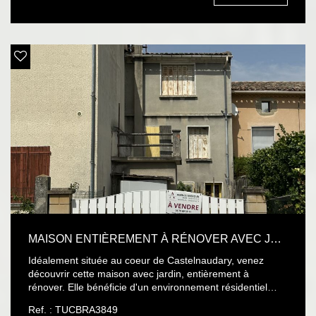
sur le site Géorisques : www.georisques.gouv.fr
MAISON ENTIÈREMENT À RÉNOVER AVEC JARDIN .
Idéalement située au coeur de Castelnaudary, venez
découvrir cette maison avec jardin, entièrement à
rénover. Elle bénéficie d'un environnement résidentiel
calme et recherché, à proximité immédiate du centre-ville
Ref. : TUCBRA3849
et de toutes les commodités. La distribution intérieure se