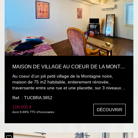
caractère et des matériaux anciens. Idéale pour un artiste
ou pour un usage en chambres d'hôtes.
MAISON DE VILLAGE AU COEUR DE LA MONTAGNE NOIRE
Au coeur d'un joli petit village de la Montagne noire,
maison de 75 m2 habitable, entierement rénovée,
traversante entre une rue et une placette, sur 3 niveaux
comprenant au RDC une cuisine séparée et équipée, une
Ref. : TUCBRA 3852
salle à manger , au 1er étage un Salon téle, bureau et au
2 ème étage 1 chambres et salle d'eau avec WC. La
108 600 €
DÉCOUVRIR
maison est dotée d'un Jardin privatif non attenant d'une
dont 6.89% TTC d'honoraires
surface de 174 m2 à 10 m, Cette maison située dans un
endroit calme et paisible, conviendrai parfaitement, pour
une villegiature ou pour la retraite.