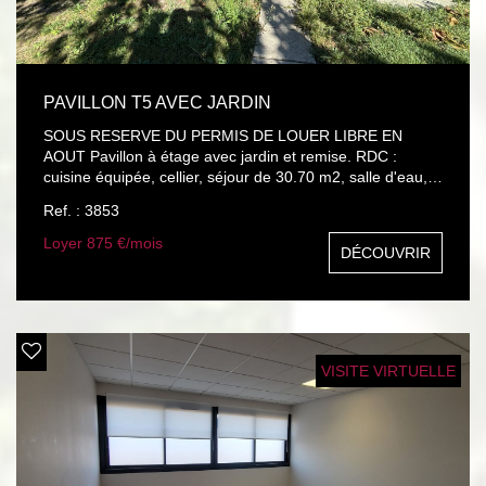
PAVILLON T5 AVEC JARDIN
SOUS RESERVE DU PERMIS DE LOUER LIBRE EN
AOUT Pavillon à étage avec jardin et remise. RDC :
cuisine équipée, cellier, séjour de 30.70 m2, salle d'eau,
toilettes, 2 chambres. Etage : pièces mansardées : grand
Ref. : 3853
hall, 2 pièces de nuit, salle d'eau, toilettes. Chauffage
central gaz de ville
Loyer 875 €/mois
DÉCOUVRIR
VISITE VIRTUELLE