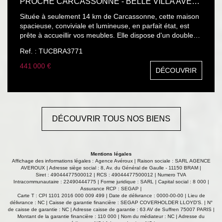
PROCHE CARCASSONNE - BELLE VILLA AVEC PISCINE SUR 5.500M2 DU
Située à seulement 14 km de Carcassonne, cette maison
spacieuse, conviviale et lumineuse, en parfait état, est
prête à accueillir vos meubles. Elle dispose d'un double
garage, de terrasses couvertes et d'une piscine. Le tout
Ref. : TUCBRA3771
sur un parc clos avec portail automatique. Les
informations sur les risques auxquels ce bien est exposé
441 000 €
DÉCOUVRIR
sont disponibles sur le site Géorisques :
www.georisques.gouv.fr
DÉCOUVRIR TOUS NOS BIENS
Mentions légales
Affichage des informations légales : Agence Avéroux | Raison sociale : SARL AGENCE
AVEROUX | Adresse siège social : 8, Av. du Général de Gaulle - 11150 BRAM |
Siret : 49044477500012 | RCS : 49044477500012 | Numero TVA
Intracommunautaire : 22490444775 | Forme juridique : SARL | Capital social : 8 000 |
Assurance RCP : SEGAP |
Carte T : CPI 1101 2016 000 009 499 | Date de délivrance : 0000-00-00 | Lieu de
délivrance : NC | Caisse de garantie financière : SEGAP COVERHOLDER LLOYD'S. | N°
de caisse de garantie : NC | Adresse caisse de garantie : 63 AV de Suffren 75007 PARIS |
Montant de la garantie financière : 110 000 | Nom du médiateur : NC | Adresse du