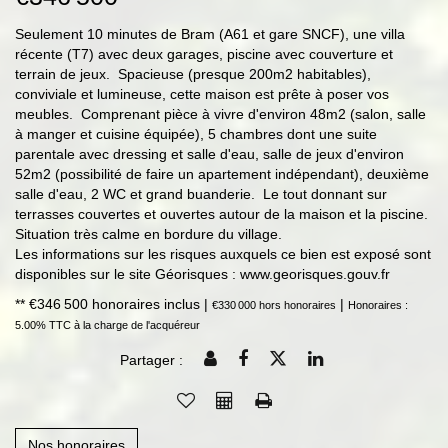
Seulement 10 minutes de Bram (A61 et gare SNCF), une villa
récente (T7) avec deux garages, piscine avec couverture et
terrain de jeux. Spacieuse (presque 200m2 habitables),
conviviale et lumineuse, cette maison est prête à poser vos
meubles. Comprenant pièce à vivre d'environ 48m2 (salon, salle
à manger et cuisine équipée), 5 chambres dont une suite
parentale avec dressing et salle d'eau, salle de jeux d'environ
52m2 (possibilité de faire un apartement indépendant), deuxième
salle d'eau, 2 WC et grand buanderie. Le tout donnant sur
terrasses couvertes et ouvertes autour de la maison et la piscine.
Situation très calme en bordure du village.
Les informations sur les risques auxquels ce bien est exposé sont
disponibles sur le site Géorisques : www.georisques.gouv.fr
** €346 500
honoraires inclus
|
|
€330 000
hors honoraires
Honoraires :
5.00% TTC à la charge de l'acquéreur
Partager :
Nos honoraires