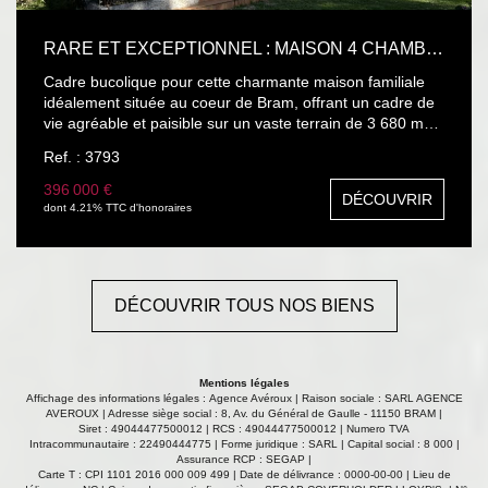
RARE ET EXCEPTIONNEL : MAISON 4 CHAMBRES AVEC PISCINE ET GRA
Cadre bucolique pour cette charmante maison familiale
idéalement située au coeur de Bram, offrant un cadre de
vie agréable et paisible sur un vaste terrain de 3 680 m2.
Cette maison se compose de 4 chambres spacieuses,
Ref. : 3793
d'une salle de bain fonctionnelle, ainsi que de beaux
espaces de vie lumineux, parfaits pour accueillir toute la
396 000 €
DÉCOUVRIR
famille. Vous profiterez également d'une piscine idéale
dont 4.21% TTC d'honoraires
pour les beaux jours, avec couverture amovible, pompe
neuve, liner récent, d'un grand garage et d'un terrain
généreux offrant de nombreuses possibilités
d'aménagement (jardin, espace détente, potager, arbres
DÉCOUVRIR TOUS NOS BIENS
centenaires, puits...). Des caves situées sous la maison
complètent ce bien, offrant des espaces de stockage
supplémentaires, des dépendances pour 45 m2 au total
dont les toitures ont toutes été refaites en traditionnel par
Mentions légales
un maçon reconnu. Un bien rare alliant confort, espace et
Affichage des informations légales : Agence Avéroux | Raison sociale : SARL AGENCE
emplacement privilégié en centre-ville de Bram, proche
AVEROUX | Adresse siège social : 8, Av. du Général de Gaulle - 11150 BRAM |
Siret : 49044477500012 | RCS : 49044477500012 | Numero TVA
de toutes les commodités. À découvrir sans tarder ! Les
Intracommunautaire : 22490444775 | Forme juridique : SARL | Capital social : 8 000 |
informations sur les risques auxquels ce bien est exposé
Assurance RCP : SEGAP |
sont disponibles sur le site Géorisques :
Carte T : CPI 1101 2016 000 009 499 | Date de délivrance : 0000-00-00 | Lieu de