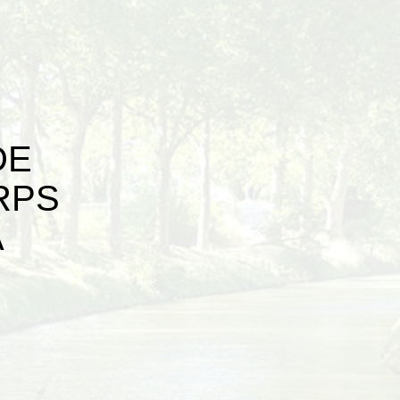
DE
RPS
À